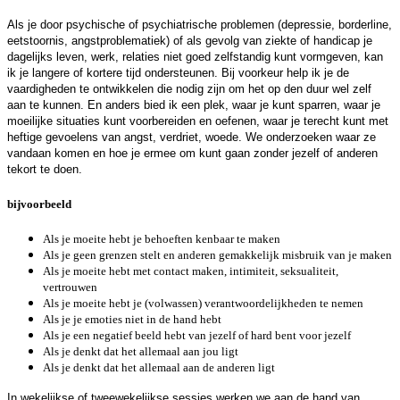
Als je door psychische of psychiatrische problemen (depressie, borderline,
eetstoornis, angstproblematiek) of als gevolg van ziekte of handicap je
dagelijks leven, werk, relaties niet goed zelfstandig kunt vormgeven, kan
ik je langere of kortere tijd ondersteunen. Bij voorkeur help ik je de
vaardigheden te ontwikkelen die nodig zijn om het op den duur wel zelf
aan te kunnen. En anders bied ik een plek, waar je kunt sparren, waar je
moeilijke situaties kunt voorbereiden en oefenen, waar je terecht kunt met
heftige gevoelens van angst, verdriet, woede. We onderzoeken waar ze
vandaan komen en hoe je ermee om kunt gaan zonder jezelf of anderen
tekort te doen.
bijvoorbeeld
Als je moeite hebt je behoeften kenbaar te maken
Als je geen grenzen stelt en anderen gemakkelijk misbruik van je maken
Als je moeite hebt met contact maken, intimiteit, seksualiteit,
vertrouwen
Als je moeite hebt je (volwassen) verantwoordelijkheden te nemen
Als je je emoties niet in de hand hebt
Als je een negatief beeld hebt van jezelf of hard bent voor jezelf
Als je denkt dat het allemaal aan jou ligt
Als je denkt dat het allemaal aan de anderen ligt
In wekelijkse of tweewekelijkse sessies werken we aan de hand van