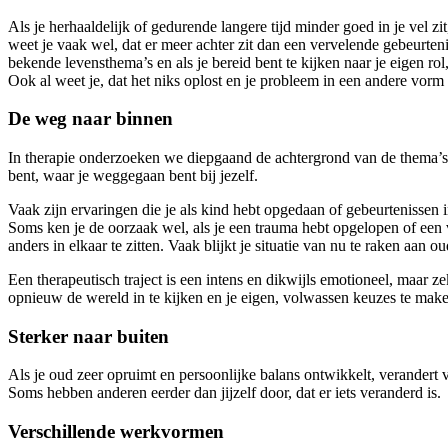
Als je herhaaldelijk of gedurende langere tijd minder goed in je vel zi
weet je vaak wel, dat er meer achter zit dan een vervelende gebeurtenis
bekende levensthema’s en als je bereid bent te kijken naar je eigen ro
Ook al weet je, dat het niks oplost en je probleem in een andere vorm 
De weg naar binnen
In therapie onderzoeken we diepgaand de achtergrond van de thema’s di
bent, waar je weggegaan bent bij jezelf.
Vaak zijn ervaringen die je als kind hebt opgedaan of gebeurtenissen 
Soms ken je de oorzaak wel, als je een trauma hebt opgelopen of een v
anders in elkaar te zitten. Vaak blijkt je situatie van nu te raken aan
Een therapeutisch traject is een intens en dikwijls emotioneel, maar 
opnieuw de wereld in te kijken en je eigen, volwassen keuzes te mak
Sterker naar buiten
Als je oud zeer opruimt en persoonlijke balans ontwikkelt, verandert va
Soms hebben anderen eerder dan jijzelf door, dat er iets veranderd is.
Verschillende werkvormen