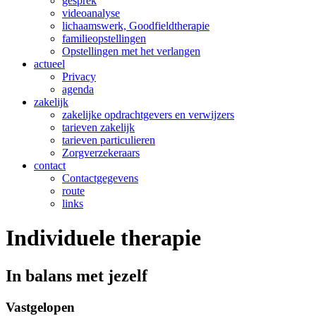
gesprek
videoanalyse
lichaamswerk, Goodfieldtherapie
familieopstellingen
Opstellingen met het verlangen
actueel
Privacy
agenda
zakelijk
zakelijke opdrachtgevers en verwijzers
tarieven zakelijk
tarieven particulieren
Zorgverzekeraars
contact
Contactgegevens
route
links
Individuele therapie
In balans met jezelf
Vastgelopen