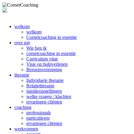
welkom
welkom
Cornetcoaching in essentie
over mij
Wie ben ik
cornetcoaching in essentie
Curriculum vitae
Visie op hulpverlenen
Beroepsvereniging
therapie
Individuele therapie
Relatietherapie
familieopstellingen
welke vragen / klachten
ervaringen cliënten
coaching
professionals
particulieren
ervaringen cliënten
werkvormen