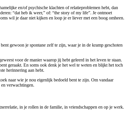
ichamelijke en/of psychische klachten of relatieproblemen hebt, dan
deren: “dat heb ik weer,” of: “the story of my life”. Je ontmoet
 Soms wil je daar niet kijken en loop je er liever met een boog omheen.
 bent gewoon je spontane zelf te zijn, waar je in de kramp geschoten
eweest voor de manier waarop jij hebt geleerd in het leven te staan.
bent geraakt. En soms ook denk je het wel te weten en blijkt het toch
uste herinnering aan hebt.
zoek naar wie je nou eigenlijk bedoeld bent te zijn. Om vandaar
n en verwachtingen.
errelatie, in je rollen in de familie, in vriendschappen en op je werk.