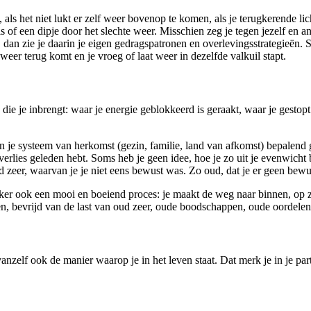
t, als het niet lukt er zelf weer bovenop te komen, als je terugkerende l
 of een dipje door het slechte weer. Misschien zeg je tegen jezelf en an
l, dan zie je daarin je eigen gedragspatronen en overlevingsstrategieën.
weer terug komt en je vroeg of laat weer in dezelfde valkuil stapt.
e je inbrengt: waar je energie geblokkeerd is geraakt, waar je gestopt
in je systeem van herkomst (gezin, familie, land van afkomst) bepalend g
erlies geleden hebt. Soms heb je geen idee, hoe je zo uit je evenwicht 
 oud zeer, waarvan je je niet eens bewust was. Zo oud, dat je er geen bew
zeker ook een mooi en boeiend proces: je maakt de weg naar binnen, op 
en, bevrijd van de last van oud zeer, oude boodschappen, oude oordele
nzelf ook de manier waarop je in het leven staat. Dat merk je in je partn