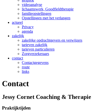
gesprek
videoanalyse
lichaamswerk, Goodfieldtherapie
familieopstellingen
Opstellingen met het verlangen
actueel
Privacy
agenda
zakelijk
zakelijke opdrachtgevers en verwijzers
tarieven zakelijk
tarieven particulieren
Zorgverzekeraars
contact
Contactgegevens
route
links
Contact
Jessy Cornet Coaching & Therapie
Praktijktijden