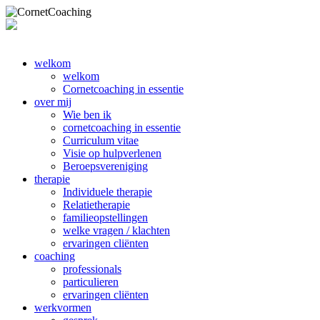
welkom
welkom
Cornetcoaching in essentie
over mij
Wie ben ik
cornetcoaching in essentie
Curriculum vitae
Visie op hulpverlenen
Beroepsvereniging
therapie
Individuele therapie
Relatietherapie
familieopstellingen
welke vragen / klachten
ervaringen cliënten
coaching
professionals
particulieren
ervaringen cliënten
werkvormen